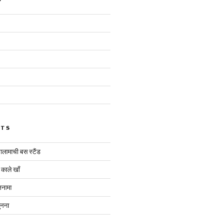
STS
ंगलामाची बस स्टैंड
 काले खाँ
ज़नामा
ुनना