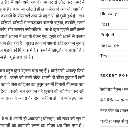
्त है। मैं अभी अभी अपने काम पर से लौट कर कमरे में
रा हुआ है। दरवाजा खोलते ही लगा जैसे दिनभर की खामोशी
Glossary
वाजें के पीछे कई आवाज़ें पहले से ही छुपी हुई हैं। सब
ियां, घड़ियों में लंगड़ाकर चलती सूइयां, तस्वीरें, उनमें
Post
ियां, पलंग और उसपर रखे तकिये। सभी कुछ मुझसे बातें करने
Project
दरवाजें आपस में अड़ंगी देकर एक दूसरे को अपने से अलग
बको छेड़ रही है। सुस्त हवा की अपनी कोई आवाज़ सुनाई
Resource
 पड़ने की फिराक में है। कमरे में झिगूरों की आवाज़ें हैं।
Text
़ है। मुझे डरा रहें हैं।
 कान बहुत कुछ सुनना चाह रहे हैं। कोई ऐसी आवाज़ जिसे
RECENT PO
हैं। कमरे की सारी चीजें अपनी ही चीख पुकार में लगी
 है जैसे कोई घर का बुर्जुग अपनी बिमारी में कराह रहा
रेलवे रोड ब्रिज / ना
..टिक…करके उन आवाज़ को छुपाने की कोशिश कर रही
 आवाज़ को ज्यादा देर रोक नहीं पाती। ये थके हुए कान
डेली पैसेंजर – सराय
नेहरू प्लेस का आवा
वे सभी अपनी ही आवाज़ों ( वॉल्यूम ) की ताल को सुर में
चलते हुए जगह को स
आवाज़ों को बदमाशी करने का मौका अब मिल गया है।