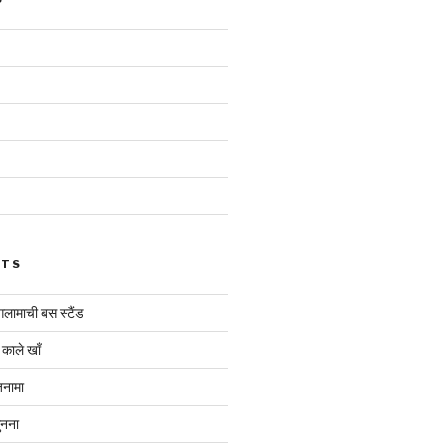
STS
ंगलामाची बस स्टैंड
 काले खाँ
ज़नामा
ुनना