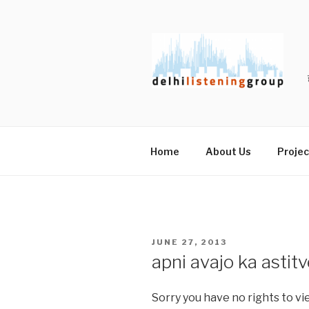
Skip
to
content
Home
About Us
Projec
POSTED
JUNE 27, 2013
ON
apni avajo ka astitv
Sorry you have no rights to vi