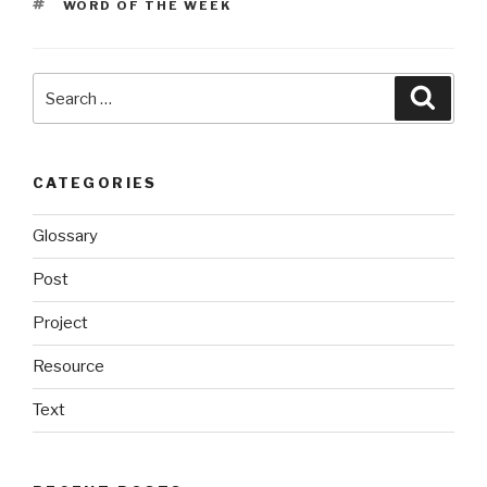
TAGS
WORD OF THE WEEK
Search
Searc
for:
CATEGORIES
Glossary
Post
Project
Resource
Text